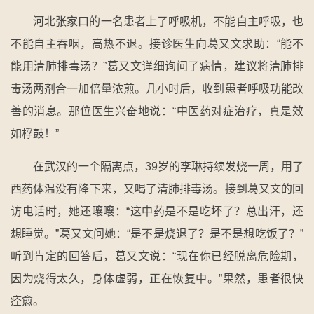
河北张家口的一名患者上了呼吸机，不能自主呼吸，也
不能自主吞咽，高热不退。接诊医生向葛又文求助：“能不
能用清肺排毒汤？”葛又文详细询问了病情，建议将清肺排
毒汤两剂合一加倍量浓煎。几小时后，收到患者呼吸功能改
善的消息。那位医生兴奋地说：“中医药对症治疗，真是效
如桴鼓！”
在武汉的一个隔离点，39岁的李琳持续发烧一周，用了
西药体温没有降下来，又喝了清肺排毒汤。接到葛又文的回
访电话时，她还嚷嚷：“这中药是不是吃坏了？总出汗，还
想睡觉。”葛又文问她：“是不是烧退了？是不是想吃饭了？”
听到肯定的回答后，葛又文说：“现在你已经脱离危险期，
因为烧得太久，身体虚弱，正在恢复中。”果然，患者很快
痊愈。