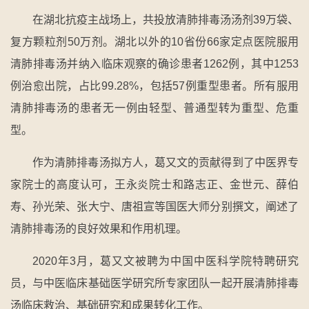
在湖北抗疫主战场上，共投放清肺排毒汤汤剂39万袋、
复方颗粒剂50万剂。湖北以外的10省份66家定点医院服用
清肺排毒汤并纳入临床观察的确诊患者1262例，其中1253
例治愈出院，占比99.28%，包括57例重型患者。所有服用
清肺排毒汤的患者无一例由轻型、普通型转为重型、危重
型。
作为清肺排毒汤拟方人，葛又文的贡献得到了中医界专
家院士的高度认可，王永炎院士和路志正、金世元、薛伯
寿、孙光荣、张大宁、唐祖宣等国医大师分别撰文，阐述了
清肺排毒汤的良好效果和作用机理。
2020年3月，葛又文被聘为中国中医科学院特聘研究
员，与中医临床基础医学研究所专家团队一起开展清肺排毒
汤临床救治、基础研究和成果转化工作。